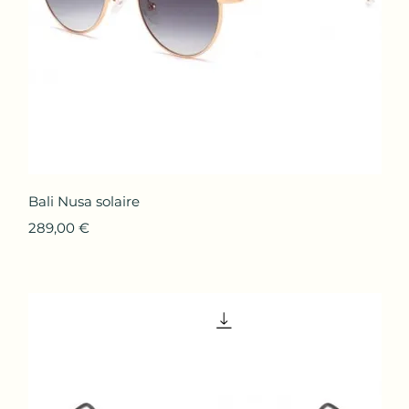
Aperçu rapide
Bali Nusa solaire
Prix
289,00 €