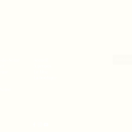
s-de-Seine
Accueil
ret
À propos
eine
Le blog
La boutique
-Seine
06-50-93-16-04