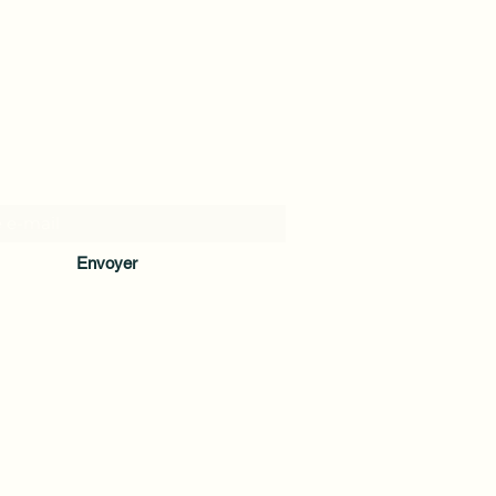
Formulaire d'abonnement
Envoyer
taheloptic@gmail.com
41 Rue Carnot, 92300 Levallois-Perret,
France