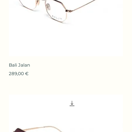
Aperçu rapide
Bali Jalan
Prix
289,00 €