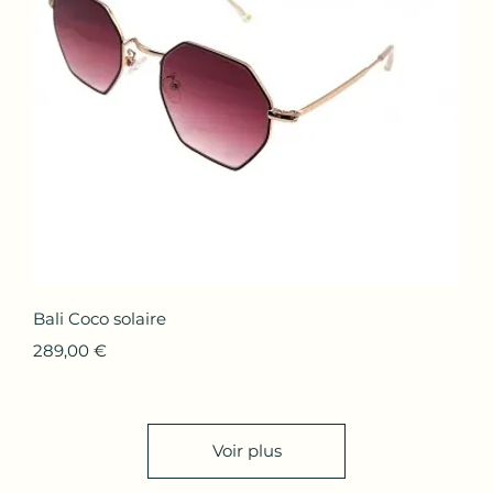
Aperçu rapide
Bali Coco solaire
Prix
289,00 €
Voir plus