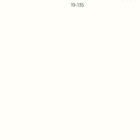
19-135
TAHEL OPTIC
Opticien à domicile à Paris et Haut
Opticien à domicile à Levallois-Per
Opticien à domicile à Neuilly-sur-S
Opticien à domicile à Paris 17ᵉ
Opticien à domicile à Clichy
Opticien à domicile à Asnières-sur
Opticien à domicile à Courbevoie
Opticien mobile en EHPAD
Opticien pour enfant à Levallois