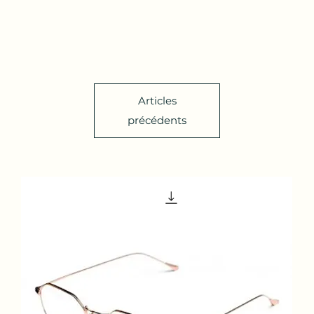
Accueil
À propos de nous
Boutique
Services
Con
Articles
précédents