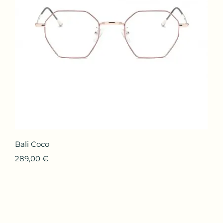
Aperçu rapide
Bali Coco
Prix
289,00 €