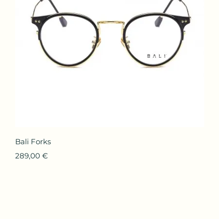
Aperçu rapide
Bali Forks
Prix
289,00 €