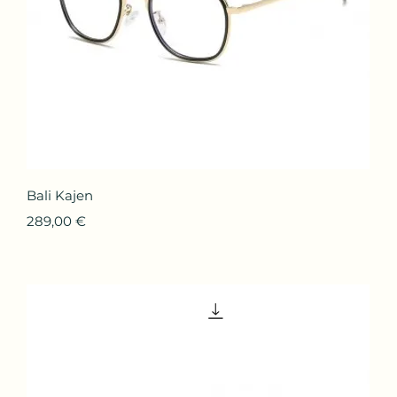
Aperçu rapide
Bali Kajen
Prix
289,00 €