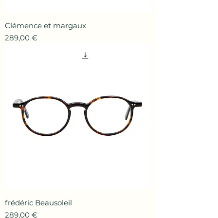
Clémence et margaux
Prix
289,00 €
frédéric Beausoleil
Prix
289,00 €