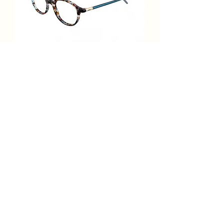
Lulu Castagnette Femme
LFAA158 C23
Prix
289,00 €
Ajouter au panier
Lulu Casta. Femme Optique
Acétate Cerclée Carrée
Texturée 46-19-135