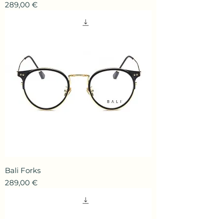
Prix
289,00 €
Bali Forks
Prix
289,00 €