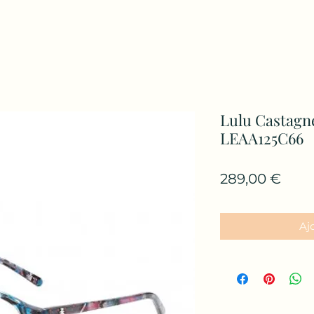
Lulu Castagne
LEAA125C66
Prix
289,00 €
Aj