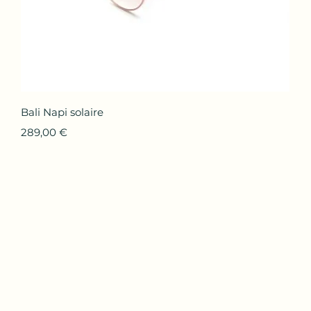
Aperçu rapide
Bali Napi solaire
Prix
289,00 €