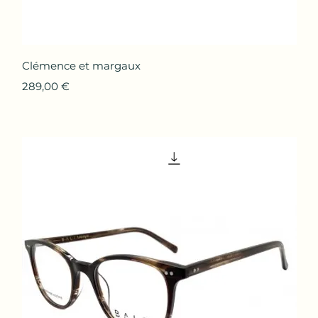
Aperçu rapide
Clémence et margaux
Prix
289,00 €