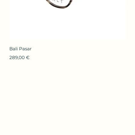
Aperçu rapide
Bali Pasar
Prix
289,00 €