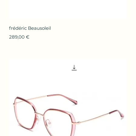
Aperçu rapide
frédéric Beausoleil
Prix
289,00 €