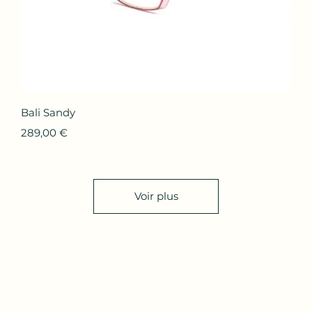
Aperçu rapide
Bali Sandy
Prix
289,00 €
Voir plus