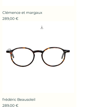
Clémence et margaux
Prix
289,00 €
frédéric Beausoleil
Prix
289,00 €