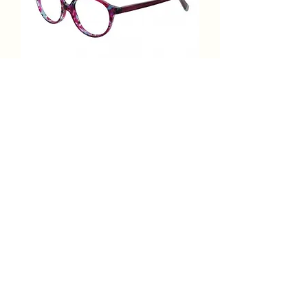
Lulu Castagnette Enfant
LEAA 133 C71
Prix
289,00 €
Ajouter au panier
Lulu Casta. Enfant Optique
Acétate Cerclée Ronde Dominante
Rose 43-14-120