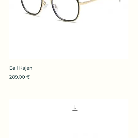
Aperçu rapide
Bali Kajen
Prix
289,00 €