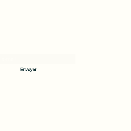
Formulaire d'abonnement
Envoyer
taheloptic@gmail.com
41 Rue Carnot, 92300 Levallois-Perret,
France