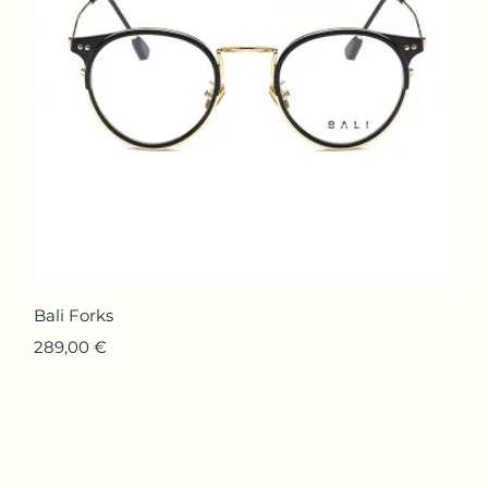
Aperçu rapide
Bali Forks
Prix
289,00 €