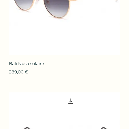
Aperçu rapide
Bali Nusa solaire
Prix
289,00 €