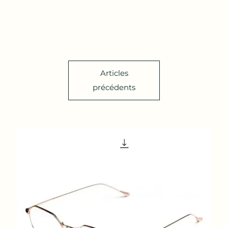
Accueil
À propos de nous
Boutique
Services
Con
Articles
précédents