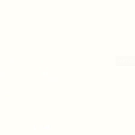
s-de-Seine
Accueil
ret
À propos
eine
Le blog
La boutique
-Seine
06-50-93-16-04