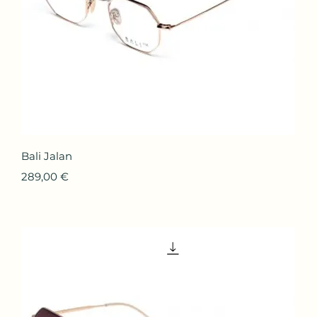
Aperçu rapide
Bali Jalan
Prix
289,00 €