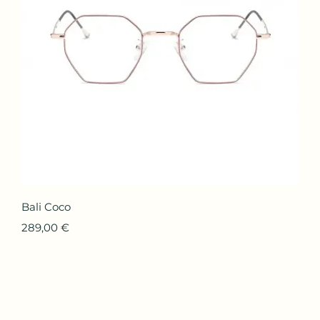
Aperçu rapide
Bali Coco
Prix
289,00 €