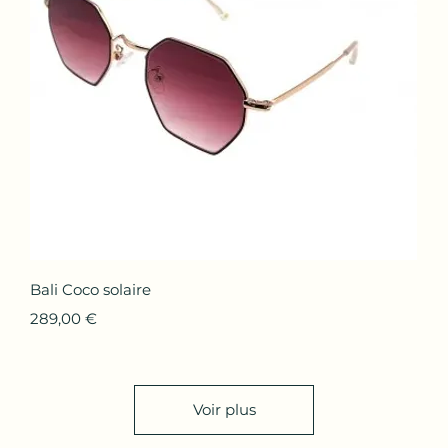
Aperçu rapide
Bali Coco solaire
Prix
289,00 €
Voir plus