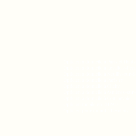
TAHEL OPTIC
Opticien à domicile à Paris et Haut
Opticien à domicile à Levallois-Per
Opticien à domicile à Neuilly-sur-S
Opticien à domicile à Paris 17ᵉ
Opticien à domicile à Clichy
Opticien à domicile à Asnières-sur
Opticien à domicile à Courbevoie
Opticien mobile en EHPAD
Opticien pour enfant à Levallois