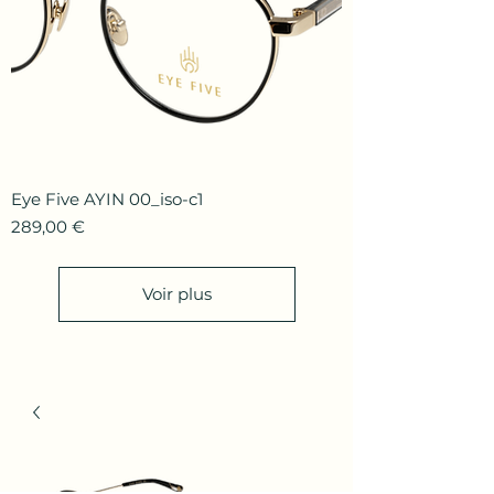
Eye Five AYIN 00_iso-c1
Prix
289,00 €
Voir plus