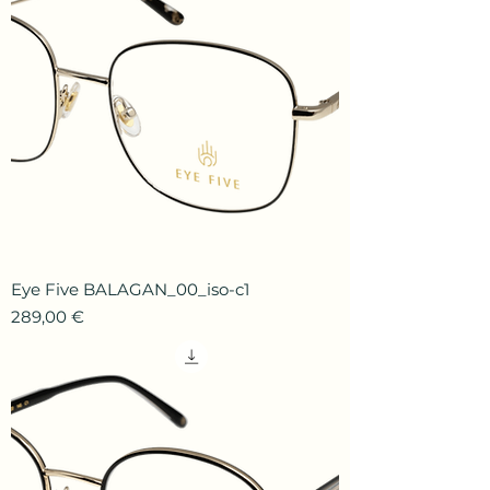
Eye Five BALAGAN_00_iso-c1
Prix
289,00 €