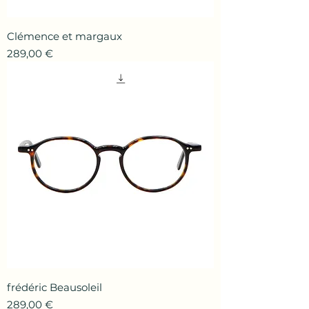
Clémence et margaux
Prix
289,00 €
frédéric Beausoleil
Prix
289,00 €