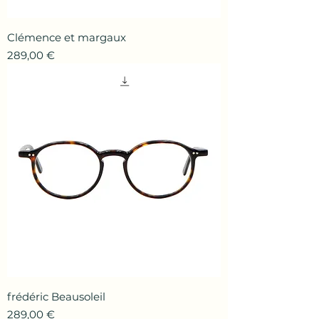
Clémence et margaux
Prix
289,00 €
frédéric Beausoleil
Prix
289,00 €