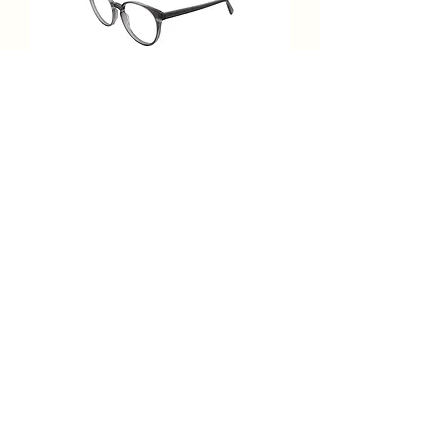
Bérénice STEPHANIE C93
Prix
289,00 €
Ajouter au panier
BERENICE Optique Acetate
Cerclée Pantos Grise 52-18-140