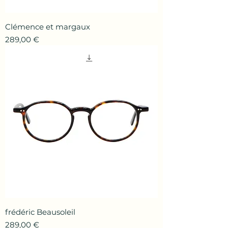
Clémence et margaux
Prix
289,00 €
frédéric Beausoleil
Prix
289,00 €