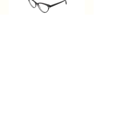
Bérénice SOPHIE C93
Prix
289,00 €
Ajouter au panier
BERENICE Optique Acetate
Cerclée Triangle Grise 51-16-140