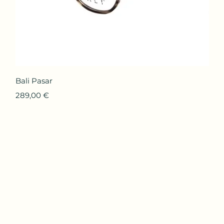
Aperçu rapide
Bali Pasar
Prix
289,00 €