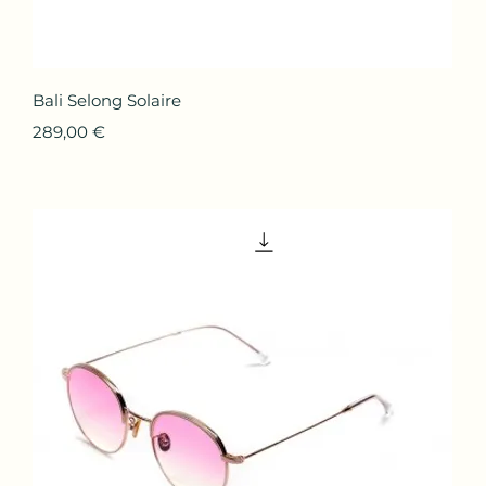
Aperçu rapide
Bali Selong Solaire
Prix
289,00 €