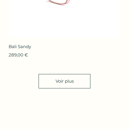
Aperçu rapide
Bali Sandy
Prix
289,00 €
Voir plus