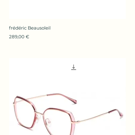
Aperçu rapide
frédéric Beausoleil
Prix
289,00 €