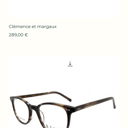
Aperçu rapide
Clémence et margaux
Prix
289,00 €