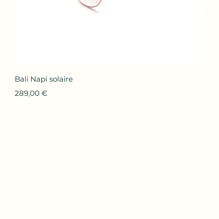
Aperçu rapide
Bali Napi solaire
Prix
289,00 €