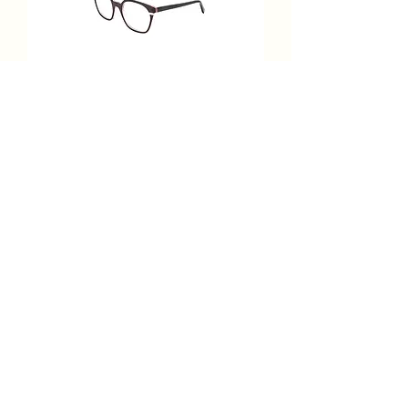
Bérénice BLANDINE C92
Prix
289,00 €
Ajouter au panier
BERENICE Optique Acetate
Cerclée Carrée Gris Foncé 52-20-
140