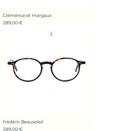
Clémence et margaux
Prix
289,00 €
frédéric Beausoleil
Prix
289,00 €