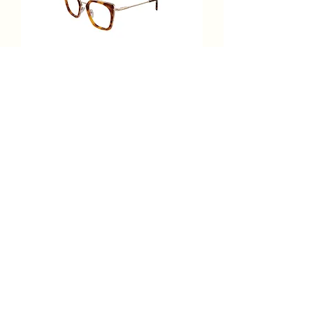
Bérénice AUGUSTINE C28
Prix
289,00 €
Ajouter au panier
BERENICE Optique + Clip Solaire
Métal Cerclée Carrée Ecaille
Foncée 51-21-140