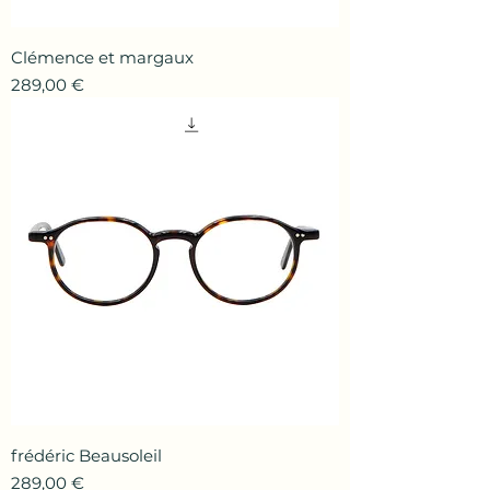
Clémence et margaux
Prix
289,00 €
frédéric Beausoleil
Prix
289,00 €